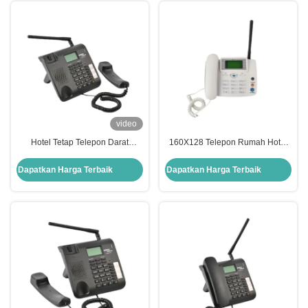
video
Hotel Tetap Telepon Darat
160X128 Telepon Rumah Hotel
Kerahasiaan Kuat Telepon Tanpa
Telepon Nirkabel Qualcomm
Kabel Analog
CDMA 450MHz
Dapatkan Harga Terbaik
Dapatkan Harga Terbaik