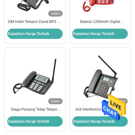
video
SIM Hotel Telepon Darat MP3 FM
Baterai 1200mAh Digital
Radio Fixed Wireless Phone
Cordless Phone TF Card Multi
Language Cdma Wireless Phone
Dapatkan Harga Terbaik
Dapatkan Harga Terbaik
video
video
Siaga Panjang Tetap Telepon
Anti Interferensi Hotel Telepon
Darat CDMA Digital Cordless
Darat Terminal Seluler CDMA
Phone Hands Free
Fixed Wireless Phone
Dapatkan Harga Terbaik
Dapatkan Harga Terbaik