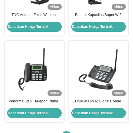
video
video
TNC Android Fixed Wireless
Baterai Kapasitas Super WIFI
Phone 1700mAh Kemampuan
Hotel Telepon Rumah Android
Penerimaan Sinyal Kuat
SIM Analog Cordless Phone
Dapatkan Harga Terbaik
Dapatkan Harga Terbaik
video
video
Performa Stabil Telepon Rumah
CDMA 450MHZ Digital Cordless
Hotel CDMA 450MHZ 1200mAh
Phone 1200mah Cdma Wireless
Digital Cordless Phone
Phone Kualitas Suara Bagus
Dapatkan Harga Terbaik
Dapatkan Harga Terbaik