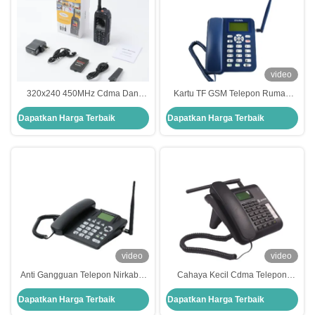
video
320x240 450MHz Cdma Dan
Kartu TF GSM Telepon Rumah
Telepon Gsm, Telepon Kartu Dual
Telepon Umum Toko Dual Sim
Dapatkan Harga Terbaik
Dapatkan Harga Terbaik
Sim Qualcomm
Card Telepon Rumah
video
video
Anti Gangguan Telepon Nirkabel
Cahaya Kecil Cdma Telepon
Dual Sim GSM Telepon Rumah
Nirkabel TNC Dual Sim Telepon
Dapatkan Harga Terbaik
Dapatkan Harga Terbaik
Nirkabel Dual Sim Gsm
Darat Dual Slot Kartu Luar
Ruangan