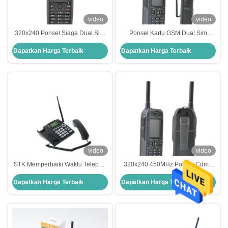
video
video
320x240 Ponsel Siaga Dual Sim
Ponsel Kartu GSM Dual Sim
Li Ion 2000mAh Ponsel Dual Sim
Kerahasiaan Kuat Siaga Panjang
Dapatkan Harga Terbaik
Dapatkan Harga Terbaik
Gsm Dan Cdma
Cdma Dan Ponsel Gsm
video
video
STK Memperbaiki Waktu Telepon
320x240 450MHz Ponsel Cdma
Nirkabel Dual Sim Hingga 7 Jam
Dan Gsm Qualcomm Telepon
Dapatkan Harga Terbaik
Dapatkan Harga Terbaik
Siaga Baterai Kapasitas Super
Kartu Dual Sim