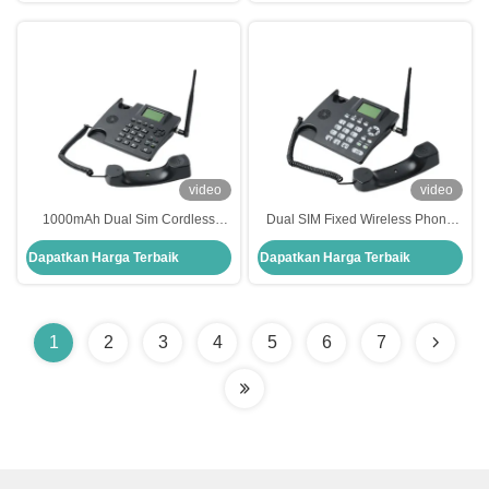
video
video
1000mAh Dual Sim Cordless
Dual SIM Fixed Wireless Phone
Telepon Darat TNC Radiasi
850MHz SMS Analog Cordless
Dapatkan Harga Terbaik
Dapatkan Harga Terbaik
Elektromagnetik Kecil
Phone
1
2
3
4
5
6
7