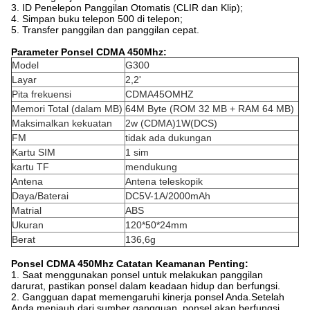
3. ID Penelepon Panggilan Otomatis (CLIR dan Klip);
4. Simpan buku telepon 500 di telepon;
5. Transfer panggilan dan panggilan cepat.
Parameter Ponsel CDMA 450Mhz:
Model
G300
Layar
2,2'
Pita frekuensi
CDMA45OMHZ
Memori Total (dalam MB)
64M Byte (ROM 32 MB + RAM 64 MB)
Maksimalkan kekuatan
2w (CDMA)1W(DCS)
FM
tidak ada dukungan
Kartu SIM
1 sim
kartu TF
mendukung
Antena
Antena teleskopik
Daya/Baterai
DC5V-1A/2000mAh
Matrial
ABS
Ukuran
120*50*24mm
Berat
136,6g
Ponsel CDMA 450Mhz Catatan Keamanan Penting:
1. Saat menggunakan ponsel untuk melakukan panggilan
darurat, pastikan ponsel dalam keadaan hidup dan berfungsi.
2. Gangguan dapat memengaruhi kinerja ponsel Anda.Setelah
Anda menjauh dari sumber gangguan, ponsel akan berfungsi